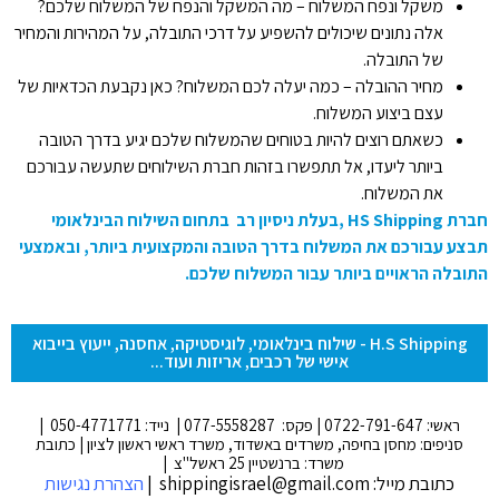
משקל ונפח המשלוח – מה המשקל והנפח של המשלוח שלכם?
אלה נתונים שיכולים להשפיע על דרכי התובלה, על המהירות והמחיר
של התובלה.
מחיר ההובלה – כמה יעלה לכם המשלוח? כאן נקבעת הכדאיות של
עצם ביצוע המשלוח.
כשאתם רוצים להיות בטוחים שהמשלוח שלכם יגיע בדרך הטובה
ביותר ליעדו, אל תתפשרו בזהות חברת השילוחים שתעשה עבורכם
את המשלוח.
חברת HS Shipping ,בעלת ניסיון רב בתחום השילוח הבינלאומי
תבצע עבורכם את המשלוח בדרך הטובה והמקצועית ביותר, ובאמצעי
התובלה הראויים ביותר עבור המשלוח שלכם.
H.S Shipping - שילוח בינלאומי, לוגיסטיקה, אחסנה, ייעוץ בייבוא
אישי של רכבים, אריזות ועוד...
ראשי: 0722-791-647 | פקס: 077-5558287 | נייד: 050-4771771 |
סניפים: מחסן בחיפה, משרדים באשדוד, משרד ראשי ראשון לציון | כתובת
משרד: ברנשטיין 25 ראשל"צ |
כתובת מייל: shippingisrael@gmail.com |
הצהרת נגישות