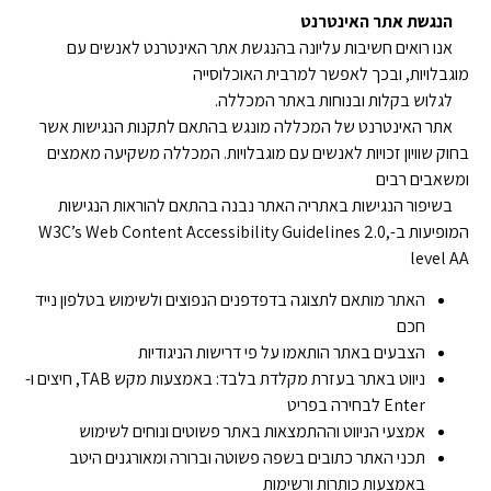
הנגשת אתר האינטרנט
אנו רואים חשיבות עליונה בהנגשת אתר האינטרנט לאנשים עם
מוגבלויות, ובכך לאפשר למרבית האוכלוסייה
לגלוש בקלות ובנוחות באתר המכללה.
אתר האינטרנט של המכללה מונגש בהתאם לתקנות הנגישות אשר
בחוק שוויון זכויות לאנשים עם מוגבלויות. המכללה משקיעה מאמצים
ומשאבים רבים
בשיפור הנגישות באתריה האתר נבנה בהתאם להוראות הנגישות
המופיעות ב-W3C’s Web Content Accessibility Guidelines 2.0,
level AA
האתר מותאם לתצוגה בדפדפנים הנפוצים ולשימוש בטלפון נייד
חכם
הצבעים באתר הותאמו על פי דרישות הניגודיות
ניווט באתר בעזרת מקלדת בלבד: באמצעות מקש TAB, חיצים ו-
Enter לבחירה בפריט
אמצעי הניווט וההתמצאות באתר פשוטים ונוחים לשימוש
תכני האתר כתובים בשפה פשוטה וברורה ומאורגנים היטב
באמצעות כותרות ורשימות