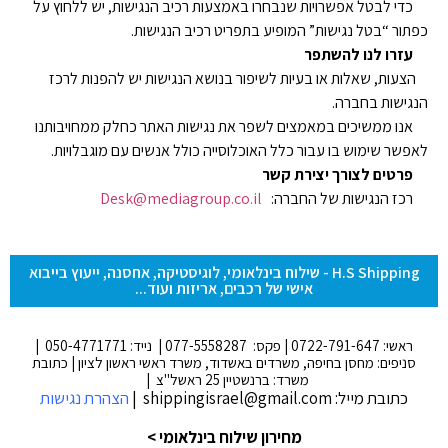
כדי לבטל אפשרויות שנבחרו באמצעות רכיב הנגישות, יש ללחוץ על
כפתור “בטל נגישות” המופיע בתפריט רכיב הנגישות.
עזרו לנו להשתפר
הצעות, שאלות או בעיות לשיפור בנושא הנגישות יש להפנות לרכז
הנגישות בחברה.
אנו ממשיכים במאמצים לשפר את נגישות האתר כחלק ממחויבותנו
לאפשר שימוש בו עבור כלל האוכלוסייה כולל אנשים עם מוגבלויות.
פרטים לצורך יצירת קשר
רכז הנגישות של החברה:
Desk@mediagroup.co.il
H.S Shipping - שילוח בינלאומי, לוגיסטיקה, אחסנה, ייעוץ בייבוא
אישי של רכבים, אריזות ועוד...
ראשי: 0722-791-647 | פקס: 077-5558287 | נייד: 050-4771771 |
סניפים: מחסן בחיפה, משרדים באשדוד, משרד ראשי ראשון לציון | כתובת
משרד: ברנשטיין 25 ראשל"צ |
כתובת מייל: shippingisrael@gmail.com |
הצהרת נגישות
מחירון שילוח בינלאומי >