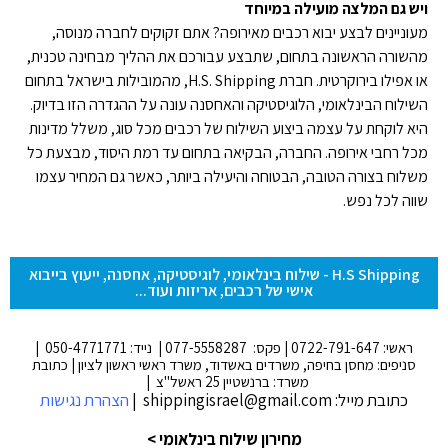
ויש גם המלצה מועילה במיוחד
מעוניינים לבצע יבוא רכבים מאירופה? אתם זקוקים לחברה מנוסה,
מהשורה הראשונה בתחום, שתבצע עבורכם את ההליך מבחינה טכנית,
או אפילו בירוקרטית. חברת H.S. Shipping, מהמובילות בישראל בתחום
השילוח הבינלאומי, הלוגיסטיקה והאחסנה עונה על ההגדרה הזו בדיוק.
היא לוקחת על עצמה ביצוע השילוח של רכבים מכל סוג, משלל מדינות
מכל רחבי אירופה. החברה, הבקיאה בתחום עד רמת היסוד, מבצעת כל
משלוח בצורה הטובה, הבטוחה והיעילה ביותר, כאשר גם המחיר עצמו
שווה לכל נפש.
H.S Shipping - שילוח בינלאומי, לוגיסטיקה, אחסנה, ייעוץ בייבוא
אישי של רכבים, אריזות ועוד...
ראשי: 0722-791-647 | פקס: 077-5558287 | נייד: 050-4771771 |
סניפים: מחסן בחיפה, משרדים באשדוד, משרד ראשי ראשון לציון | כתובת
משרד: ברנשטיין 25 ראשל"צ |
כתובת מייל: shippingisrael@gmail.com |
הצהרת נגישות
מחירון שילוח בינלאומי >