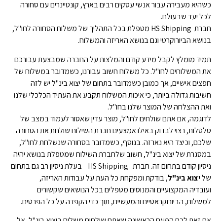
כשהיא מעבירה עבור אנשי עסקים רבים בארץ, קונטיינרים עם סחורה
לכל יעד שבעולם.
חברת HS Shipping מטפלת בכל התהליך של משלוח הסחורה לחו"ל,
בנושא הביורוקרטי וגם בנושא האריזה והמשלוח.
תמיד מומלץ לקבל מידע קודם והמלצות על החברה שמבצעת עבורכם
את המשלוחים לחו"ל. כל משלוח חשוב עבורנו, כשמדובר במשלוח של
חפצים אישיים, אך כמובן כשמדובר בתחום של יצוא בינ"ל יש לזה
חשיבות גדולה ביותר, כי איכות המשלוח תקבע את העתיד הכלכלי שלנו
ואת ההצלחה של המוצר שלנו בחו"ל.
לדוגמה, אם אתם שולחים לחו"ל, מוצר עדין שאסור לעמוד במצב של
טלטלות, רצוי לבדוק באילו אמצעים חברת השילוח שולחת את הסחורה
שלכם, וכיצד היא נארזה. בנוסף, כשמדובר בסחורה שנשלחת לחו"ל,
במסגרת של יצוא בינ"ל, חשוב שלחברת השילוח שמטפלת בנושא יהיה
ניסיון קודם בתחום זה. חברת HS Shipping בעלת ניסיון רב גם בתחום
של
יצוא בינ"ל
, בודקת ומפקחת כל העת על עבודות האריזה,
ועובדיה המקצועיים והמנוסים מטפלים בכל הנושאים שקשורים
למשלוח, הביורוקראטיים והמעשיים, תוך כדי הקפדה על כל הפרטים.
אם זאת לכם הפעם הראשונה שאתם שולחים משלוח ביצוא בינ"ל, אל