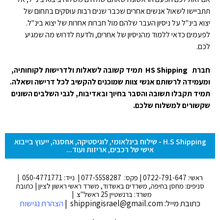
תתביישו לשאול אנשים אחרים שכבר שנים רבות עוסקים בתחום של
יצוא בינ"ל על ניסיון העבר שלהם מול חברות אחרות של יצוא בינ"ל.
לפעמים כדאי ללמוד מהניסיון של אחרים, ולדעת לדרוש מה שמגיע
לכם.
חברת HS Shipping תמיד קשובה לשאלות ולדרישות לקוחותיה,
ומעמידה לרשותם אנשי צוות שמוכנים להקשיב לכל דרישה ושאלה.
תמיד תקבלו תשובה והסבר בחיוך ובאדיבות, לגבי השלבים השונים
שקשורים למשלוח שלכם.
H.S Shipping - שילוח בינלאומי, לוגיסטיקה, אחסנה, ייעוץ בייבוא
אישי של רכבים, אריזות ועוד...
ראשי: 0722-791-647 | פקס: 077-5558287 | נייד: 050-4771771 |
סניפים: מחסן בחיפה, משרדים באשדוד, משרד ראשי ראשון לציון | כתובת
משרד: ברנשטיין 25 ראשל"צ |
כתובת מייל: shippingisrael@gmail.com |
הצהרת נגישות