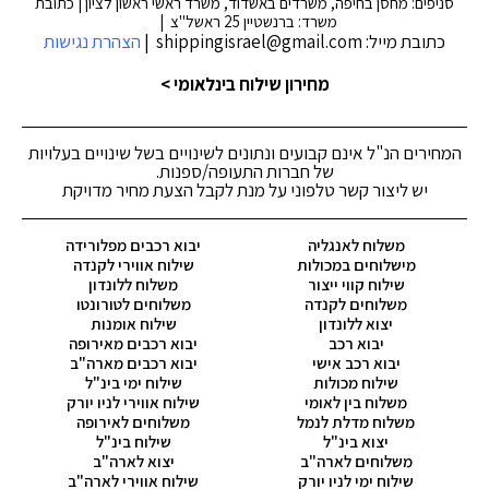
סניפים: מחסן בחיפה, משרדים באשדוד, משרד ראשי ראשון לציון | כתובת
משרד: ברנשטיין 25 ראשל"צ |
כתובת מייל: shippingisrael@gmail.com |
הצהרת נגישות
מחירון שילוח בינלאומי >
המחירים הנ"ל אינם קבועים ונתונים לשינויים בשל שינויים בעלויות
של חברות התעופה/ספנות.
יש ליצור קשר טלפוני על מנת לקבל הצעת מחיר מדויקת
משלוח לאנגליה
יבוא רכבים מפלורידה
מישלוחים במכולות
שילוח אווירי לקנדה
שילוח קווי ייצור
משלוח ללונדון
משלוחים לקנדה
משלוחים לטורונטו
יצוא ללונדון
שילוח אומנות
יבוא רכב
יבוא רכבים מאירופה
יבוא רכב אישי
יבוא רכבים מארה"ב
שילוח מכולות
שילוח ימי בינ"ל
משלוח בין לאומי
שילוח אווירי לניו יורק
משלוח מדלת לנמל
משלוחים לאירופה
יצוא בינ"ל
שילוח בינ"ל
משלוחים לארה"ב
יצוא לארה"ב
שילוח ימי לניו יורק
שילוח אווירי לארה"ב