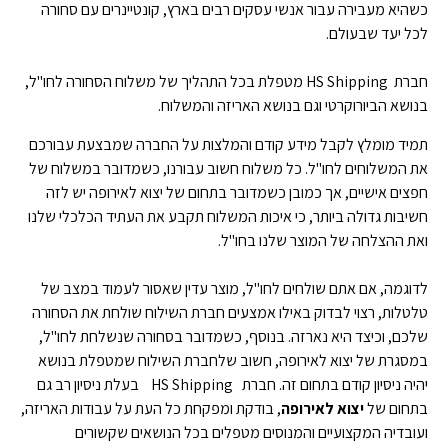
כשהיא מעבירה עבור אנשי עסקים רבים בארץ, קונטיינרים עם סחורה
לכל יעד שבעולם.
חברת HS Shipping מטפלת בכל התהליך של משלוח הסחורה לחו"ל,
בנושא הביורוקרטי וגם בנושא האריזה והמשלוח.
תמיד מומלץ לקבל מידע קודם והמלצות על החברה שמבצעת עבורכם
את המשלוחים לחו"ל. כל משלוח חשוב עבורנו, כשמדובר במשלוח של
חפצים אישיים, אך כמובן כשמדובר בתחום של יצוא לאירופה יש לזה
חשיבות גדולה ביותר, כי איכות המשלוח תקבע את העתיד הכלכלי שלנו
ואת ההצלחה של המוצר שלנו בחו"ל.
לדוגמה, אם אתם שולחים לחו"ל, מוצר עדין שאסור לעמוד במצב של
טלטלות, רצוי לבדוק באילו אמצעים חברת השילוח שולחת את הסחורה
שלכם, וכיצד היא נארזה. בנוסף, כשמדובר בסחורה שנשלחת לחו"ל,
במסגרת של יצוא לאירופה, חשוב שלחברת השילוח שמטפלת בנושא
יהיה ניסיון קודם בתחום זה. חברת HS Shipping בעלת ניסיון רב גם
בתחום של
יצוא לאירופה
, בודקת ומפקחת כל העת על עבודות האריזה,
ועובדיה המקצועיים והמנוסים מטפלים בכל הנושאים שקשורים