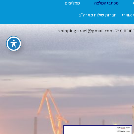
מכתבי המלצה
ממליצים
אווירי
חברות שילוח מארה"ב
ובת מייל: shippingisrael@gmail.com