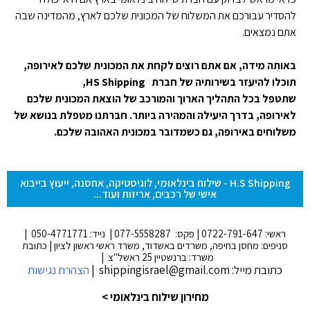
להסדיר עבורכם את המשלוח של המכונית שלכם לארץ, מהמדינה שבה
אתם נמצאים.
באותה מידה, אם אתם רוצים לקחת את המכונית שלכם לאירופה,
תוכלו להיעזר בשירותיה של חברת HS Shipping,
שתטפל בכל התהליך הארוך והמורכב של הוצאת המכונית שלכם
לאירופה, בדרך היעילה והמהירה ביותר. חברתנו מטפלת בנושא של
משלוחים באירופה, גם כשמדובר במכונית האהובה שלכם.
H.S Shipping - שילוח בינלאומי, לוגיסטיקה, אחסנה, ייעוץ בייבוא
אישי של רכבים, אריזות ועוד...
ראשי: 0722-791-647 | פקס: 077-5558287 | נייד: 050-4771771 |
סניפים: מחסן בחיפה, משרדים באשדוד, משרד ראשי ראשון לציון | כתובת
משרד: ברנשטיין 25 ראשל"צ |
כתובת מייל: shippingisrael@gmail.com |
הצהרת נגישות
מחירון שילוח בינלאומי >