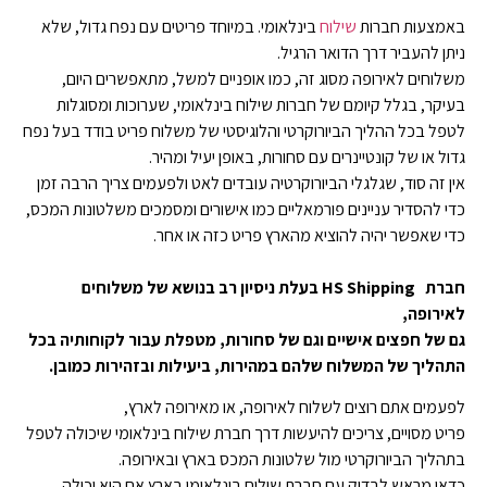
באמצעות חברות
שילוח
בינלאומי. במיוחד פריטים עם נפח גדול, שלא
ניתן להעביר דרך הדואר הרגיל.
משלוחים לאירופה מסוג זה, כמו אופניים למשל, מתאפשרים היום,
בעיקר, בגלל קיומם של חברות שילוח בינלאומי, שערוכות ומסוגלות
לטפל בכל ההליך הביורוקרטי והלוגיסטי של משלוח פריט בודד בעל נפח
גדול או של קונטיינרים עם סחורות, באופן יעיל ומהיר.
אין זה סוד, שגלגלי הביורוקרטיה עובדים לאט ולפעמים צריך הרבה זמן
כדי להסדיר עניינים פורמאליים כמו אישורים ומסמכים משלטונות המכס,
כדי שאפשר יהיה להוציא מהארץ פריט כזה או אחר.
חברת HS Shipping בעלת ניסיון רב בנושא של משלוחים
לאירופה,
גם של חפצים אישיים וגם של סחורות, מטפלת עבור לקוחותיה בכל
התהליך של המשלוח שלהם במהירות, ביעילות ובזהירות כמובן.
לפעמים אתם רוצים לשלוח לאירופה, או מאירופה לארץ,
פריט מסויים, צריכים להיעשות דרך חברת שילוח בינלאומי שיכולה לטפל
בתהליך הביורוקרטי מול שלטונות המכס בארץ ובאירופה.
כדאי מראש לבדוק עם חברת שילוח בינלאומי בארץ אם היא יכולה