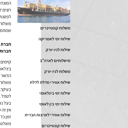
המונח "
רוצים ל
לפסנתר
משלוחי
משלוח קונטיינרים
שמתמחו
שילוח ימי לאמריקה
שילוח לניו יורק
חברות 
מישלוחים לארה"ב
קיימים 
בינלאומ
משלוח לניו יורק
הדואר ה
שילוח אווירי מדלת לדלת
משלוחים
בעיקר, 
שילוח ימי בינלאומי
לטפל בכ
בעל נפח
שילוח ימי בין לאומי
אין זה 
שילוח אווירי לארצות הברית
זמן כדי
משלטונ
שילוח קונטיינרים