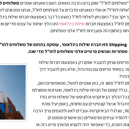
משלוחים לחו"ל" טומן ברובו הרבה נושאים. האם כשאנחנו אומרים
משלוחים ל
שלוח לחו"ל? או אולי כשאנחנו מדברים על משלוחים לחו"ל, אנחנו מתכוונים לש
 ייקר ערך? היום ניתן לשלוח לחו"ל כמעט כל דבר באמצעות חברות שילוח בינל
ם לחו"ל באמצעות חברות
שילוח בינלאומי
הינו הליך שחוזר על עצמו מדי יום וא
ת בתחום הזה ומעבירות לחו"ל אלפי משלוחים.
חברת HS Shipping חברת שילוח בינלאומי , עוסקת בתחום של משלוחי
מסחריות ואנשים פרטיים אלפי משלוחים לחו"ל מדי שנה.
פריטים שניתן להעביר אותם רק באמצעות חברות שילוח
י. במיוחד פריטים עם נפח גדול, שלא ניתן להעביר דרך
רגיל.
 לחו"ל מסוג זה, כמו אופניים למשל, מתאפשרים היום,
בגלל קיומם של חברות שילוח בינלאומי, שערוכות ומסוגלות
ל ההליך הביורוקרטי והלוגיסטי של משלוח פריט בודד
 גדול או של קונטיינרים עם סחורות, באופן יעיל ומהיר.
סוד, שגלגלי הביורוקרטיה עובדים לאט ולפעמים צריך הרבה
 להסדיר עניינים פורמאליים כמו אישורים ומסמכים
ות המכס, כדי שאפשר יהיה להוציא מהארץ פריט כזה או