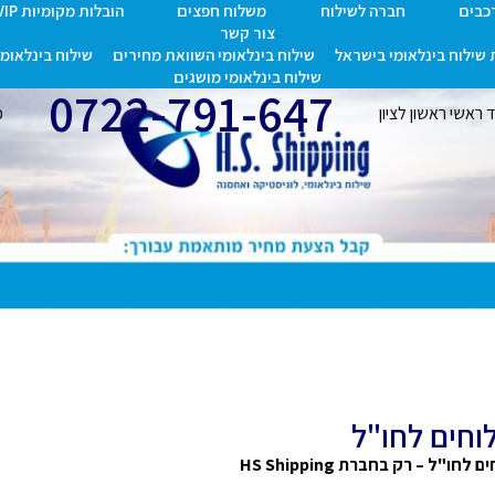
רכבים
חברה לשילוח
משלוח חפצים
הובלות מקומיות VIP
צור קשר
שילוח בינלאומי בישראל
שילוח בינלאומי השוואת מחירים
שילוח בינלאומי 
שילוח בינלאומי מושגים
0722-791-647
אשי ראשון לציון
כת
חים לחו"ל
לחו"ל – רק בחברת HS Shipping