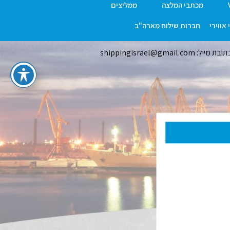
מכתבי המלצה
ממליצים
אווירי
חברות שילוח מארה"ב
ובת מייל: shippingisrael@gmail.com