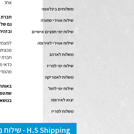
אחר.
משלוחים בינלאומי
חברת HS Shipping בעלת ניסיון רב בנושא של משלוחים
שילוח אווירי סחורה
גם של 
ובזהירו
שילוח ימי חפצים אישיים
לפעמים 
שילוח אווירי לאירופה
מכונית 
משלוח לארהב
חברת שי
כדאי מ
שילוח ימי לפריז
מהמדינ
משלוח לאמריקה
באותה מ
שילוח ימי לחול
שתטפל 
יצוא לאירופה
בנושא 
משלוח לפריז
H.S Shipping - שילוח בינלאומי, לוגיסטיקה, אחסנה, ייעוץ בייבוא אישי של רכבים, אריזות ועוד...