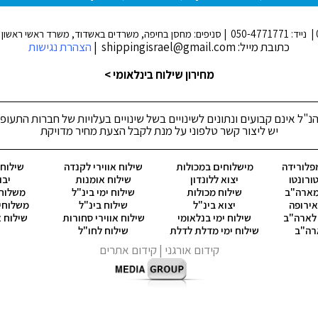
כתובת מייל: shippingisrael@gmail.com |
הצהרת נגישות
מחירון שילוח בינלאומי >
נ"ל אינם קבועים ונתונים לשינויים בשל שינויים בעלויות של חברות התעופ
יש ליצור קשר טלפוני על מנת לקבל הצעת מחיר מדויקת
פלורידה
מישלוחים במכולות
שילוח אווירי לקנדה
שילוח ק
ורונטו
יצוא ללונדון
שילוח אומנות
יבו
מארה"ב
שילוח מכולות
שילוח ימי בינ"ל
משלוח 
ירופה
יצוא בינ"ל
שילוח בינ"ל
משלוחי
 לארה"ב
שילוח ימי בנלאומי
שילוח אווירי סחורות
שילוח א
רה"ב
שילוח ימי מדלת לדלת
שילוח לחו"ל
קידום אורגני
| קידום אתרים