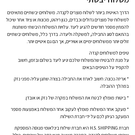
הדרך האיטית ביותר לשלוח מוצרים לקנדה. משלוחים יבשתיים מתאימים
למשלוח של מוצרים גדולים וכבדים, כגון ריהוט, מכונות או ציוד אחר שיכול
להמתין מספר חודשים להגיע ליעד. עלויות המשלוח היבשתי משתנות
בהתאם לסוג החבילה, למשקלה וליעדה. בדרך כלל, משלוחים יבשתיים
זולים יותר ממשלוחים ימיים או אוויריים, אך הם גם איטיים יותר.
טיפים למשלוחים קנדה
על מנת להבטיח שהמשלוח שלכם יגיע ליעד בשלום ובזמן, חשוב
להקפיד על הטיפים הבאים:
* אריזה נכונה: חשוב לארוז את החבילה בצורה שתגן עליה מפני נזק
במהלך ההובלה.
* ביטוח: מומלץ לבטח את המשלוח במקרה של נזק או אובדן.
* מעקב אחר המשלוח: מומלץ לעקוב אחר המשלוח באמצעות מספר
המעקב הניתן לכם על ידי חברת השילוח.
חברת H.S. SHIPPING היא חברת שילוח בינלאומי מנוסה המספקת