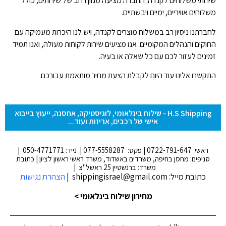
שירותי משלוחים לקנדה. החברה מציעה מגוון רחב של שירותים, כולל
משלוחים אוויריים, ימיים ויבשתיים.
לחברתנו ניסיון רב במשלוח מוצרים לקנדה, ויש לנו היכרות מעמיקה עם
החוקים והנהלים המקומיים. אנו מציעים שירות לקוחות מעולה, ואנו תמיד
זמינים לעזור לכם עם כל שאלה או בעיה.
התקשרו אלינו עוד היום לקבלת הצעת מחיר מותאמת עבורכם.
H.S Shipping - שילוח בינלאומי, לוגיסטיקה, אחסנה, ייעוץ בייבוא
אישי של רכבים, אריזות ועוד...
ראשי: 0722-791-647 | פקס: 077-5558287 | נייד: 050-4771771 |
סניפים: מחסן בחיפה, משרדים באשדוד, משרד ראשי ראשון לציון | כתובת
משרד: ברנשטיין 25 ראשל"צ |
כתובת מייל: shippingisrael@gmail.com |
הצהרת נגישות
מחירון שילוח בינלאומי >