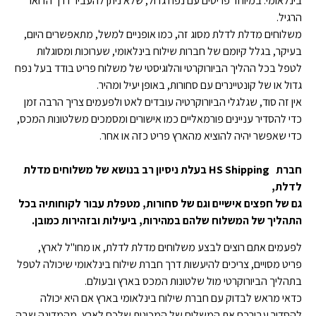
בינלאומי. במיוחד פריטים עם נפח גדול, שלא ניתן להעביר דרך הדואר
הרגיל.
משלוחים מדלת לדלת מסוג זה, כמו אופניים למשל, מתאפשרים היום,
בעיקר, בגלל קיומם של חברות שילוח בינלאומי, שערוכות ומסוגלות
לטפל בכל ההליך הביורוקרטי והלוגיסטי של משלוח פריט בודד בעל נפח
גדול או של קונטיינרים עם סחורות, באופן יעיל ומהיר.
אין זה סוד, שגלגלי הביורוקרטיה עובדים לאט ולפעמים צריך הרבה זמן
כדי להסדיר עניינים פורמאליים כמו אישורים ומסמכים משלטונות המכס,
כדי שאפשר יהיה להוציא מהארץ פריט כזה או אחר.
חברת HS Shipping בעלת ניסיון רב בנושא של משלוחים מדלת
לדלת,
גם של חפצים אישיים וגם של סחורות, מטפלת עבור לקוחותיה בכל
התהליך של המשלוח שלהם במהירות, ביעילות ובזהירות כמובן.
לפעמים אתם רוצים לבצע משלוחים מדלת לדלת, או מחו"ל לארץ,
פריט מסויים, צריכים להיעשות דרך חברת שילוח בינלאומי שיכולה לטפל
בתהליך הביורוקרטי מול שלטונות המכס בארץ ובעולם.
כדאי מראש לבדוק עם חברת שילוח בינלאומי בארץ אם היא יכולה
להסדיר עבורכם את המשלוח של המכונית שלכם לארץ, מהמדינה שבה