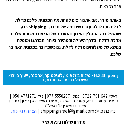
אתם נמצאים.
באותה מידה, אם אתם רוצים לקחת את המכונית שלכם מדלת
לדלת, תוכלו להיעזר בשירותיה של חברת HS Shipping,
שתטפל בכל התהליך הארוך והמורכב של הוצאת המכונית שלכם
מדלת לדלת, בדרך היעילה והמהירה ביותר. חברתנו מטפלת
בנושא של משלוחים מדלת לדלת, גם כשמדובר במכונית האהובה
שלכם.
H.S Shipping - שילוח בינלאומי, לוגיסטיקה, אחסנה, ייעוץ בייבוא
אישי של רכבים, אריזות ועוד...
ראשי: 0722-791-647 | פקס: 077-5558287 | נייד: 050-4771771 |
סניפים: מחסן בחיפה, משרדים באשדוד, משרד ראשי ראשון לציון | כתובת
משרד: ברנשטיין 25 ראשל"צ |
כתובת מייל: shippingisrael@gmail.com |
הצהרת נגישות
מחירון שילוח בינלאומי >