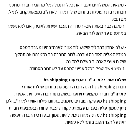
• משאית המשלוחים תעביר את כלל התכולה אל מחסני החברה.מחסני
חברות רבות העוסקות בתחום שילוח אווירי לארה"ב נמצאות קרוב לנמל.
אם תצא
הפלגה כבר באותו היום- הסחורה תועבר ישירות לאוניה, ואם לא-תישאר
במחסנים עד להפלגה הבאה.
• שלב אחרון בתהליך שילושילוח אווירי לארה"בהינו מעבר המכס
במדינה אליה הסחורה עוברת. לרוב החברה בה הזמנתם את תהליך
שילוח אווירי לארה"ב תשלח למדינה
זו נציג אשר יטפל בכלל ענייני המכס עד לשחרור הסחורה.
שילוח אווירי לארה"ב באמצעות hs shipping
חברת hs shipping הינה חברה העוסקת בתחום
שילוח אווירי
לארה"ב
. חברה מקצועית וידועה בשוק בתור חברה איכותית ואמינה.
hs shipping מעסיקה עובדים מיומנים בתחום שילוח אווירי לארה"ב ולכן
ניתן לסמוך עליה בעניים עצומות. לקוח שיעביר סחורה באמצעות חברת
hs shipping למדינה אחרת יכול להיות סמוך ובטוח כי החברה תעשה
זאת על הצד הטוב ביותר ללא טעויות.