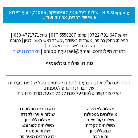
H.S Shipping - שילוח בינלאומי, לוגיסטיקה, אחסנה, ייעוץ בייבוא
אישי של רכבים, אריזות ועוד...
ראשי: 0722-791-647 | פקס: 077-5558287 | נייד: 050-4771771 |
סניפים: מחסן בחיפה, משרדים באשדוד, משרד ראשי ראשון לציון | כתובת
משרד: ברנשטיין 25 ראשל"צ |
כתובת מייל: shippingisrael@gmail.com |
הצהרת נגישות
מחירון שילוח בינלאומי >
המחירים הנ"ל אינם קבועים ונתונים לשינויים בשל שינויים בעלויות
של חברות התעופה/ספנות.
יש ליצור קשר טלפוני על מנת לקבל הצעת מחיר מדויקת
משלוח לאנגליה
יבוא רכבים מפלורידה
מישלוחים במכולות
שילוח אווירי לקנדה
שילוח קווי ייצור
משלוח ללונדון
משלוחים לקנדה
משלוחים לטורונטו
יצוא ללונדון
שילוח אומנות
יבוא רכב
יבוא רכבים מאירופה