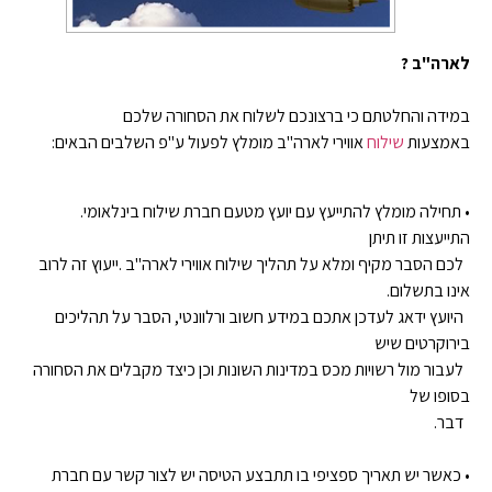
לארה"ב ?
במידה והחלטתם כי ברצונכם לשלוח את הסחורה שלכם
באמצעות
שילוח
אווירי לארה"ב מומלץ לפעול ע"פ השלבים הבאים:
• תחילה מומלץ להתייעץ עם יועץ מטעם חברת שילוח בינלאומי.
התייעצות זו תיתן
לכם הסבר מקיף ומלא על תהליך שילוח אווירי לארה"ב .ייעוץ זה לרוב
אינו בתשלום.
היועץ ידאג לעדכן אתכם במידע חשוב ורלוונטי, הסבר על תהליכים
בירוקרטים שיש
לעבור מול רשויות מכס במדינות השונות וכן כיצד מקבלים את הסחורה
בסופו של
דבר.
• כאשר יש תאריך ספציפי בו תתבצע הטיסה יש לצור קשר עם חברת