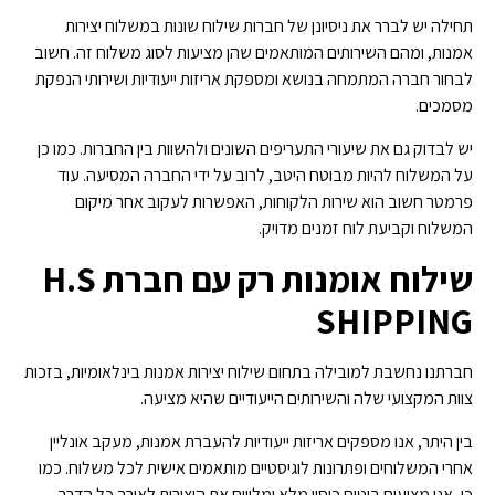
תחילה יש לברר את ניסיונן של חברות שילוח שונות במשלוח יצירות
אמנות, ומהם השירותים המותאמים שהן מציעות לסוג משלוח זה. חשוב
לבחור חברה המתמחה בנושא ומספקת אריזות ייעודיות ושירותי הנפקת
מסמכים.
יש לבדוק גם את שיעורי התעריפים השונים ולהשוות בין החברות. כמו כן
על המשלוח להיות מבוטח היטב, לרוב על ידי החברה המסיעה. עוד
פרמטר חשוב הוא שירות הלקוחות, האפשרות לעקוב אחר מיקום
המשלוח וקביעת לוח זמנים מדויק.
שילוח אומנות רק עם חברת H.S
SHIPPING
חברתנו נחשבת למובילה בתחום שילוח יצירות אמנות בינלאומיות, בזכות
צוות המקצועי שלה והשירותים הייעודיים שהיא מציעה.
בין היתר, אנו מספקים אריזות ייעודיות להעברת אמנות, מעקב אונליין
אחרי המשלוחים ופתרונות לוגיסטיים מותאמים אישית לכל משלוח. כמו
כן, אנו מציעים ביטוח כיסוי מלא ומלווים את היצירות לאורך כל הדרך