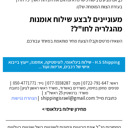
בעזרת הצוות המומחה שלנו.
מעוניינים לבצע שילוח אומנות
מהגלריה לחו"ל?
השאירו פרטים וקבלו הצעת מחיר מותאמת במיוחד עבורכם.
H.S Shipping - שילוח בינלאומי, לוגיסטיקה, אחסנה, ייעוץ בייבוא
אישי של רכבים, אריזות ועוד...
ראשי: 0722-791-647 | פקס: 077-5558287 | נייד: 050-4771771 |
סניפים: מחסן בחיפה, משרדים באשדוד, משרד ראשי ראשון לציון | כתובת
משרד: ברנשטיין 25 ראשל"צ |
כתובת מייל: shippingisrael@gmail.com |
הצהרת נגישות
מחירון שילוח בינלאומי >
המחירים הנ"ל אינם קבועים ונתונים לשינויים בשל שינויים בעלויות