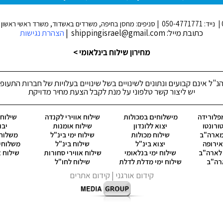
כתובת מייל: shippingisrael@gmail.com |
הצהרת נגישות
מחירון שילוח בינלאומי >
נ"ל אינם קבועים ונתונים לשינויים בשל שינויים בעלויות של חברות התעופ
יש ליצור קשר טלפוני על מנת לקבל הצעת מחיר מדויקת
פלורידה
מישלוחים במכולות
שילוח אווירי לקנדה
שילוח ק
ורונטו
יצוא ללונדון
שילוח אומנות
יבו
מארה"ב
שילוח מכולות
שילוח ימי בינ"ל
משלוח 
ירופה
יצוא בינ"ל
שילוח בינ"ל
משלוחי
 לארה"ב
שילוח ימי בנלאומי
שילוח אווירי סחורות
שילוח א
רה"ב
שילוח ימי מדלת לדלת
שילוח לחו"ל
קידום אורגני
| קידום אתרים