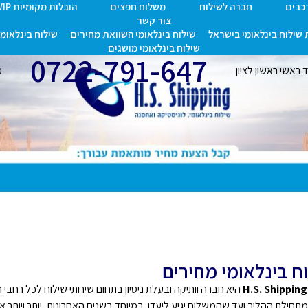
רכבים
חברה לשילוח
משלוח חפצים
הובלות מקומיות VIP
צור קשר
שילוח בינלאומי בישראל
שילוח בינלאומי השוואת מחירים
שילוח בינלאומי 
שילוח בינלאומי מושגים
0722-791-647
אשי ראשון לציון
כת
ח בינלאומי מחירים
היא חברה וותיקה ובעלת ניסיון בתחום שירותי שילוח לכל רחבי 
תחילת ההליך ועד שהמשלוח יגיע ליעדו. במיוחד בשנים האחרונות, יותר ויותר א