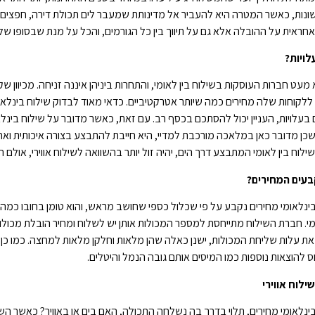
חראית על ההובלה אלא גם על תיווך בין כל הגורמים, והכל על מנת שבסופו של ד
לויות?
 מעט חברות העוסקות בשילוח בין לאומי, והתחרות ביניהן איננה זניחה. מכיוון 
לקוחות שלה מחירים כמה שיותר אטרקטיביים. כדאי מאוד לבדוק שילוח בינלאומ
עלויות, העניין יכול להסתכם בכסף רב. עם זאת, כאשר מדובר על שילוח בינלאו
שכן מדובר כאן במלאכה מורכבת למדיי, היא חייבת להתבצע בצורה איכותית ואחראי
ילוח בין לאומי המתבצע דרך הים, יהיה זול יותר בהשוואה לשילוח אווירי, אולם
בעים המחירים?
ינלאומי מחירים נקבע על פי שכלול כספי שחושב מראש, והוא טומן בחובו כמה
מי. חברת השילוח מתייחסת למספר המכולות אותן יש לשלוח ומחיר הובלת מכולות
 עלות שליחת המכולות, ישנן כאלה שהן מלאות וחלקן מלאות למחצה. כמו כן, כ
 להוצאות נוספות כמו המיסים אותם גובה הנמל והיטלים.
ילוח אווירי
ינלאומי מחירים, תלוי בדרך בה נשלחה התכולה, האם בים או באוויר? כאשר השילו