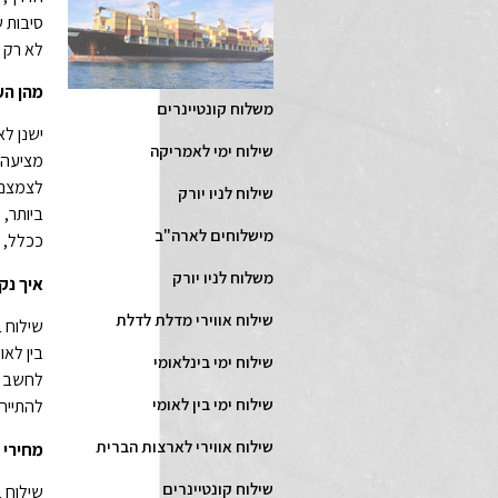
לא רק א
מהן הע
משלוח קונטיינרים
ישנן לא
שילוח ימי לאמריקה
מציעה ל
לצמצם ב
שילוח לניו יורק
ביותר, 
מישלוחים לארה"ב
ככלל, ש
משלוח לניו יורק
איך נק
שילוח אווירי מדלת לדלת
שילוח ב
בין לאו
שילוח ימי בינלאומי
לחשב את
שילוח ימי בין לאומי
להתייחס
שילוח אווירי לארצות הברית
מחירי ש
שילוח קונטיינרים
שילוח ב