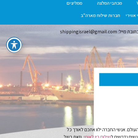
מכתבי המלצה
ממליצים
אווירי
חברות שילוח מארה"ב
ובת מייל: shippingisrael@gmail.com
העולם. אנשי החברה ילוו אתכם לאורך כל
נשים נדרשים ל
שילוח בין לאומי
, וזאת בשל