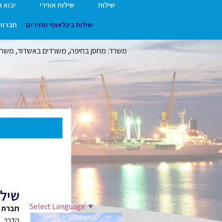
שילוח
שילוח אווירי
יבוא 
שילוח בינלאומי מחירים
חברות 
משרד: מחסן בחיפה, משרדים באשדוד, משרד ר
שילו
Select Language
▼
חברת H.S. Shipping
הדרך, מ