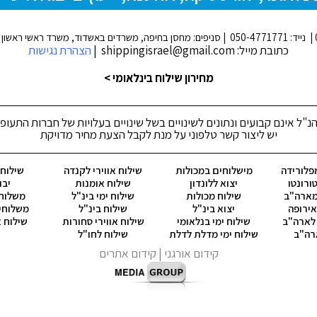
כתובת מייל: shippingisrael@gmail.com |
הצהרת נגישות
מחירון שילוח בינלאומי >
נ"ל אינם קבועים ונתונים לשינויים בשל שינויים בעלויות של חברות התעופ
יש ליצור קשר טלפוני על מנת לקבל הצעת מחיר מדויקת
פלורידה
מישלוחים במכולות
שילוח אווירי לקנדה
שילוח ק
ורונטו
יצוא ללונדון
שילוח אומנות
יבו
מארה"ב
שילוח מכולות
שילוח ימי בינ"ל
משלוח 
ירופה
יצוא בינ"ל
שילוח בינ"ל
משלוחי
 לארה"ב
שילוח ימי בנלאומי
שילוח אווירי סחורות
שילוח א
רה"ב
שילוח ימי מדלת לדלת
שילוח לחו"ל
קידום אורגני
| קידום אתרים