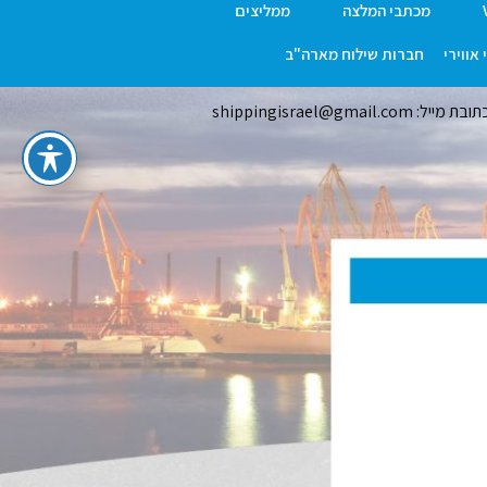
מכתבי המלצה
ממליצים
אווירי
חברות שילוח מארה"ב
ובת מייל: shippingisrael@gmail.com