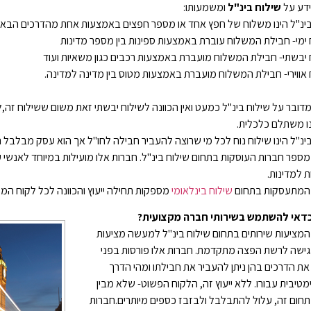
דע על
שילוח בינ"ל
ומשמעותו:
בינ"ל הינו משלוח של חפץ אחד או מספר חפצים באמצעות אחת מהדרכים הבאו
 ימי- חבילת המשלוח עוברת באמצעות ספינות בין מספר מדינות
 יבשתי- חבילת המשלוח מועברת באמצעות רכבים כגון משאיות ועוד
 אווירי- חבילת המשלוח מועברת באמצעות מטוס בין מדינה למדינה.
ובר על שילוח בינ"ל כמעט ואין הכוונה לשילוח יבשתי זאת משום ששילוח זה,להב
נו משתלם כלכלית.
ינ"ל הינו שילוח נוח לכל מי שרוצה להעביר חבילה לחו"ל אך הוא עסק מבלבל הד
מספר חברות העוסקות בתחום שילוח בינ"ל. חברות אלו מועילות במיוחד לאנשי 
 למדינות.
המתעסקות בתחום
שילוח בינלאומי
מספקות תחילה ייעוץ והכוונה לכל לקוח המע
דאי להשתמש בשירותי חברה מקצועית?
המציעות שירותים בתחום שילוח בינ"ל למעשה מציעות
גישה לרשת הפצה מתקדמת. חברות אלו פורסות בפני
ת הדרכים בהן ניתן להעביר את חבילתו ומהי הדרך
טיבית עבורו. ללא ייעוץ זה, הלקוח הפשוט- שלא מבין
תחום זה, עלול להתבלבל ולבזבז כספים מיותרים.חברות