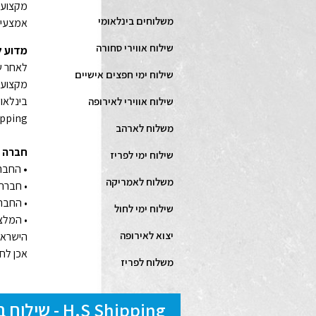
מקצועיו
משלוחים בינלאומי
אמצעים
שילוח אווירי סחורה
מדוע לבחור דו
לאחר ש
שילוח ימי חפצים אישיים
מקצועי
שילוח אווירי לאירופה
shipping- חברה העו
משלוח לארהב
חברה ז
שילוח ימי לפריז
•
החברה
משלוח לאמריקה
• חברה 
• החברה
שילוח ימי לחול
יצוא לאירופה
הישראל
אכן לחברת hs shipping
משלוח לפריז
H.S Shipping - שילוח בינלאומי, לוגיסטיקה, אחסנה, ייעוץ בייבוא אישי של רכבים, אריזות ועוד...