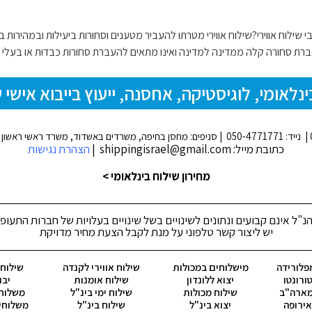
ילוח אווירי?שילוח אווירי מטרתו להעביר מטענים וסחורות ביעילות ובמהירות בין 
העברת סחורה קלה ממדינה למדינה ואינו מתאים להעברת סחורות כבדות או בעלי נפ
כתובת מייל: shippingisrael@gmail.com |
הצהרת נגישות
מחירון שילוח בינלאומי >
נ"ל אינם קבועים ונתונים לשינויים בשל שינויים בעלויות של חברות התעופ
יש ליצור קשר טלפוני על מנת לקבל הצעת מחיר מדויקת
פלורידה
מישלוחים במכולות
שילוח אווירי לקנדה
שילוח ק
ורונטו
יצוא ללונדון
שילוח אומנות
יבו
מארה"ב
שילוח מכולות
שילוח ימי בינ"ל
משלוח 
ירופה
יצוא בינ"ל
שילוח בינ"ל
משלוחי