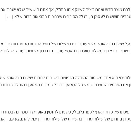
ש לכם מוצר חדש ואתם רוצים לשווק אותו בחו"ל, אך אתם חוששים שלא ישרוד א
ם שרבים חוששים לעסוק בו, בגלל הסיכונים שכרוכים בהוצאות רבות שלא […]
 על שילוח בינלאומי ומשמעותו – הינו משלוח של חפץ אחד או מספר חפצים ב
יבשתי – חבילת המשלוח מועברת באמצעות רכבים כגון משאיות ועוד • שילוח 
hs shipping שילוח ימי – מהו? שילוח ימי הוא אחד משיטות ההובלה הנפוצות השייכות לתחום שילוח
ן את הפרטים הבאים: • משקל המטען בהובל • מידות המטען בהובלה • צורת 
יכתו של כדור הארץ לכפר גלובלי, כשניתן להזמין באופן ישיר ממדינה במזרח הר
ות בתחום של שילוח סחורות.השירות של שילוח סחורות יכול להתבצע עבור אנשי