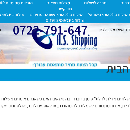
רכבים
חברה לשילוח
משלוח חפצים
הובלות מקומיות VIP
צור קשר
שילוח בינלאומי בישראל
שילוח בינלאומי השוואת מחירים
שילוח בינלאומי 
שילוח בינלאומי מושגים
0722-791-647
אשי ראשון לציון
כת
הבית
 לדלת – רק בחברת HS Shipping המונח "משלוחים מדלת לדלת" טומן ברובו הרבה נושאים. האם כשאנחנ
ת, אנחנו מתכוונים לשמלת כלה מהודרת, או לאופניים לנכד, או לפסנתר ייק