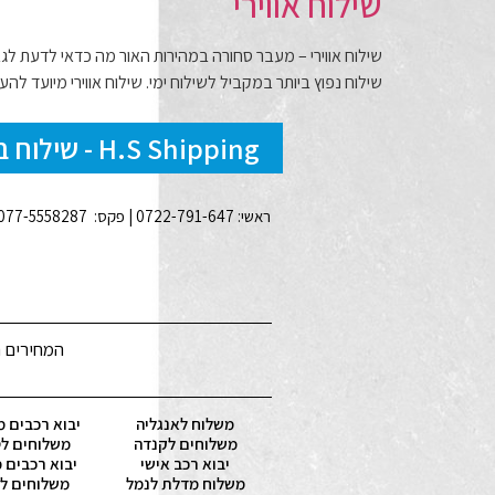
שילוח אווירי
שילוח אווירי – מעבר סחורה במהירות האור מה כדאי לדעת לגבי ש
שילוח נפוץ ביותר במקביל לשילוח ימי. שילוח אווירי מיועד ל
H.S Shipping - שילוח בינלאומי, לוגיסטיקה, אחסנה, ייעוץ בייבוא אישי של רכבים, אריזות ועוד...
ראשי: 0722-791-647 | פקס: 077-5558287 | נייד: 050-4771771 | סניפים: מחסן בחיפה, משרדים באשדוד, משרד ראשי ראשון לציון | כתובת משרד: ברנשטיין 25 ראשל"צ |
המחירים ה
משלוח לאנגליה
יבוא רכבים מ
משלוחים לקנדה
משלוחים לט
יבוא רכב אישי
יבוא רכבים 
משלוח מדלת לנמל
משלוחים לא